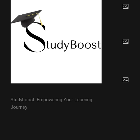
Studyboost: Empowering Your Learning
Journey