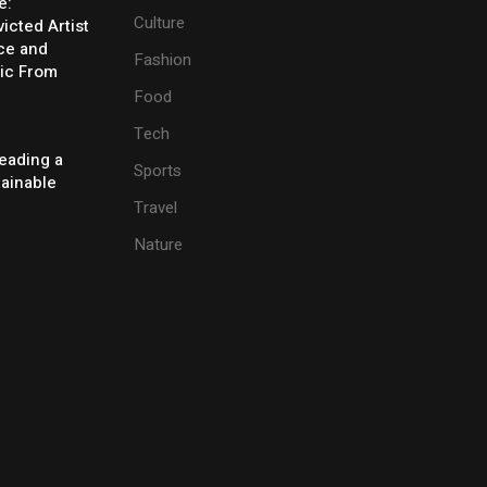
e:
Culture
icted Artist
ice and
Fashion
ic From
Food
Tech
eading a
Sports
tainable
Travel
Nature