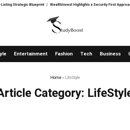
ategic Blueprint
WealthInvest Highlights a Security First Approach to AI
yle
Entertainment
Fashion
Tech
Business
Home
»
LifeStyle
Article Category:
LifeStyl